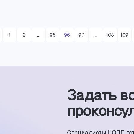
1
2
…
95
96
97
…
108
109
Задать в
проконсул
Специалисты ЦОПП го