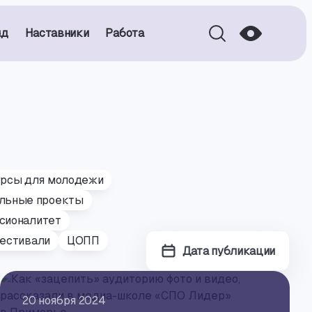
нд
Наставники
Работа
урсы для молодежи
льные проекты
сионалитет
естивали
ЦОПП
Дата публикации
20 ноября 2024