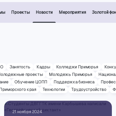
мы
Проекты
Новости
Мероприятия
Золотой фо
ПО
Занятость
Кадры
Колледжи Приморья
Конк
олодежные проекты
Молодежь Приморья
Национа
ание
Обучение ЦОПП
Поддержка бизнеса
Профес
Приморского края
Технологии
Трудоустройство
Ф
21 ноября 2024