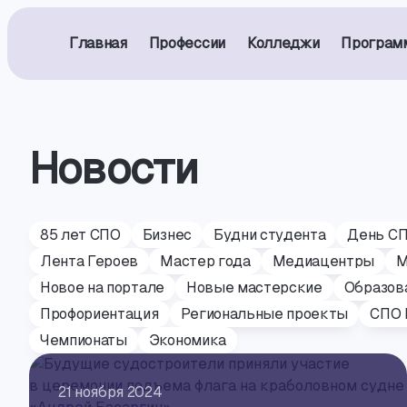
Главная
Профессии
Колледжи
Програм
Новости
85 лет СПО
Бизнес
Будни студента
День С
Лента Героев
Мастер года
Медиацентры
М
Новое на портале
Новые мастерские
Образов
Профориентация
Региональные проекты
СПО 
Чемпионаты
Экономика
21 ноября 2024