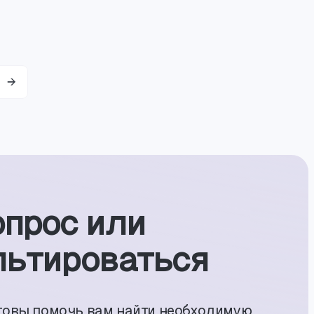
опрос или
ь­тиро­ваться
товы помочь вам найти необходимую