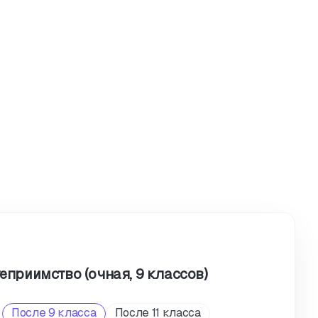
теприимство (очная, 9 классов)
После 9 класса
После 11 класса