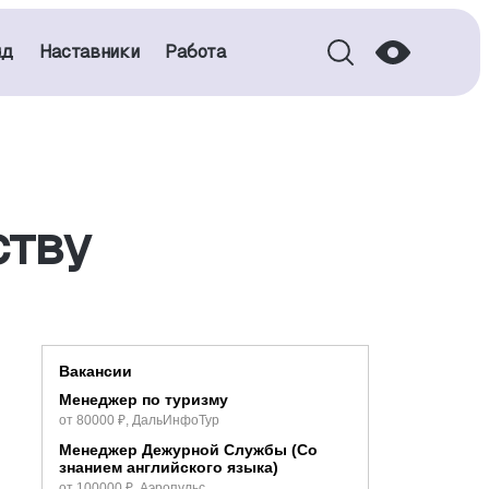
нд
Наставники
Работа
ству
Вакансии
Менеджер по туризму
от 80000 ₽, ДальИнфоТур
Менеджер Дежурной Службы (Со
знанием английского языка)
от 100000 ₽, Аэропульс