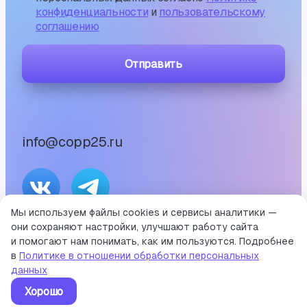
конфиденциальности
и
пользовательскому
соглашению
Отправить
info@copp25.ru
Мы используем файлы cookies и сервисы аналитики —
они сохраняют настройки, улучшают работу сайта
©
2026
и помогают нам понимать, как им пользуются. Подробнее
Портал среднего профессионального образования
в
Политике в отношении обработки персональных
Приморского края
данных
Хорошо