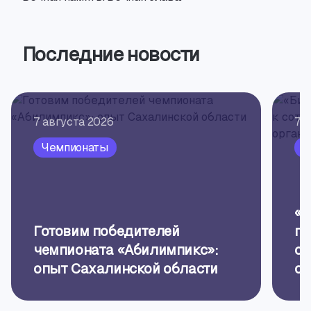
Последние новости
7 августа 2026
7 
Чемпионаты
П
«Б
Готовим победителей
пр
чемпионата «Абилимпикс»:
об
опыт Сахалинской области
ор