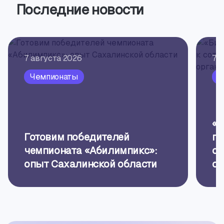
Последние новости
7 августа 2026
7 
Чемпионаты
П
«Б
Готовим победителей
пр
чемпионата «Абилимпикс»:
об
опыт Сахалинской области
ор