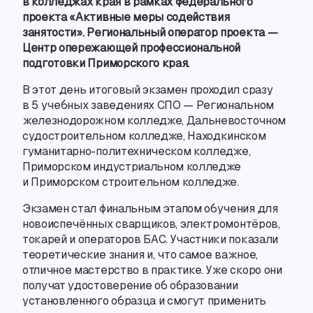
в колледжах края в рамках федерального
проекта «Активные меры содействия
занятости». Региональный оператор проекта —
Центр опережающей профессиональной
подготовки Приморского края.
В этот день итоговый экзамен проходил сразу
в 5 учебных заведениях СПО — Региональном
железнодорожном колледже
,
Дальневосточном
судостроительном колледже
,
Находкинском
гуманитарно-политехническом
колледже
,
Приморском индустриальном колледже
и Приморском строительном колледже.
Экзамен стал финальным этапом обучения для
новоиспечённых сварщиков
,
электромонтёров
,
токарей и операторов БАС. Участники показали
теоретические знания и
,
что самое важное
,
отличное мастерство в практике. Уже скоро они
получат удостоверение об образовании
установленного образца и смогут применить