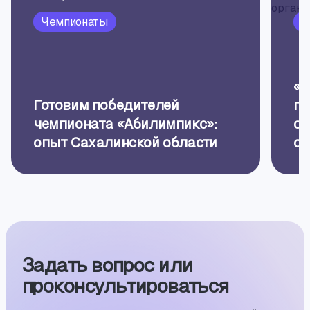
Чемпионаты
П
«Б
Готовим победителей
пр
чемпионата «Абилимпикс»:
об
опыт Сахалинской области
ор
Задать вопрос или
проконсуль­тиро­ваться