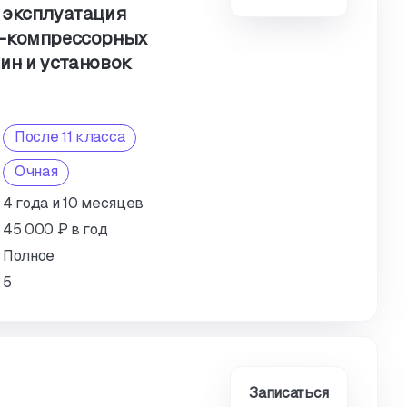
 эксплуатация
о-компрессорных
ин и установок
После 11 класса
Очная
4 года и 10 месяцев
45 000 ₽ в год
Полное
5
Записаться