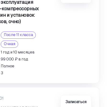
 эксплуатация
о-компрессорных
ин и установок
ов, очно)
После 11 класса
Очная
1 год и 10 месяцев
99 000 ₽ в год
Полное
3
01
Записаться