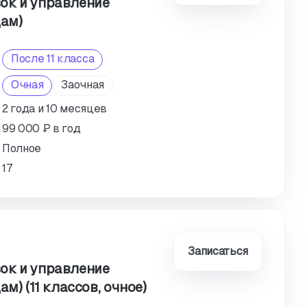
ок и управление
дам)
После 11 класса
Очная
Заочная
2 года и 10 месяцев
99 000 ₽ в год
Полное
17
Записаться
ок и управление
ам) (11 классов, очное)