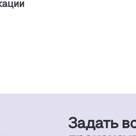
кации
Задать в