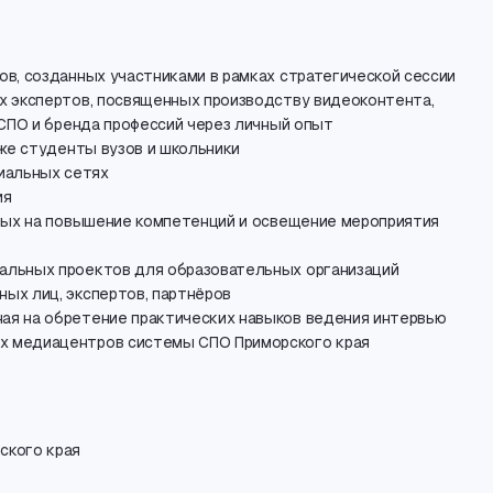
ов
,
созданных участниками в рамках стратегической сессии
х экспертов
,
посвященных производству видеоконтента
,
СПО и бренда профессий через личный опыт
же студенты вузов и школьники
иальных сетях
ия
ых на повышение компетенций и освещение мероприятия
альных проектов для образовательных организаций
ных лиц
,
экспертов
,
партнёров
ная на обретение практических навыков ведения интервью
х медиацентров системы СПО Приморского края
ского края