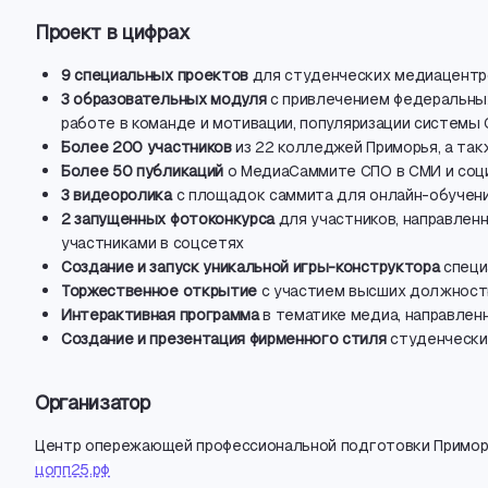
Проект в цифрах
9 специальных проектов
для студенческих медиацентр
3 образовательных модуля
с привлечением федеральны
работе в команде и мотивации
,
популяризации системы 
Более 200 участников
из 22 колледжей Приморья
,
а так
Более 50 публикаций
о МедиаСаммите СПО в СМИ и соц
3 видеоролика
с площадок саммита для онлайн-обучен
2 запущенн
ых фотоконкурса
для участников
,
направленн
участниками в соцсетях
С
оздание и запуск уникальной игры-конструктора
специ
Торжественное открытие
с участием высших должност
Интерактивная программа
в тематике медиа
,
направлен
Создание и презентация фирменного стиля
студенчески
Организатор
Центр опережающей профессиональной подготовки Примор
цопп25.рф