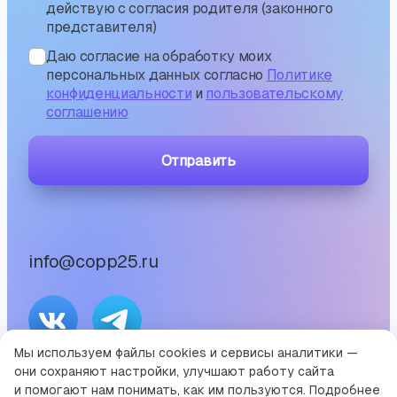
действую с согласия родителя (законного
представителя)
Даю согласие на обработку моих
персональных данных согласно
Политике
конфиденциальности
и
пользовательскому
соглашению
Отправить
info@copp25.ru
Мы используем файлы cookies и сервисы аналитики —
они сохраняют настройки, улучшают работу сайта
©
2026
и помогают нам понимать, как им пользуются. Подробнее