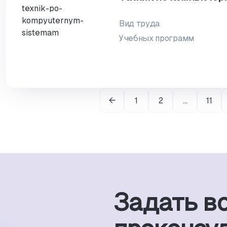
Вид труда
Учебных программ
1
2
…
11
Задать в