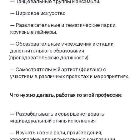
—
Танцевальные труппы и
ансамбли.
—
Цирковое искусство.
—
Развлекательные и
тематические парки
,
круизные лайнеры.
—
Образовательные учреждения и
студии
дополнительного образования
(
преподавательские должности).
—
Самостоятельный артист
(
фриланс) с
участием в
различных проектах и
мероприятиях.
Что нужно делать
,
работая по
этой профессии:
—
Разрабатывать и
совершенствовать
индивидуальный стиль исполнения.
—
Изучать новые роли
,
произведения
,
хореографии или музыкальные композиции.