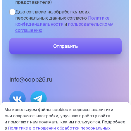
представителя)
Даю согласие на обработку моих
персональных данных согласно
Политике
конфиденциальности
и
пользовательскому
соглашению
Отправить
info@copp25.ru
Мы используем файлы cookies и сервисы аналитики —
они сохраняют настройки, улучшают работу сайта
©
2026
и помогают нам понимать, как им пользуются. Подробнее
Портал среднего профессионального образования
в
Политике в отношении обработки персональных