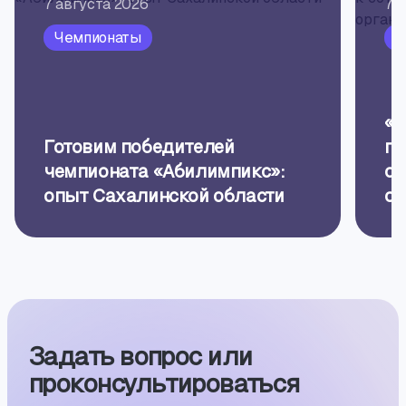
7 августа 2026
7 
Чемпионаты
П
«Б
Готовим победителей
пр
чемпионата «Абилимпикс»:
об
опыт Сахалинской области
ор
Задать вопрос или
проконсуль­тиро­ваться