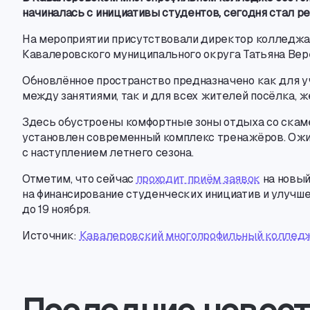
начиналась с инициативы студентов
,
сегодня стал р
На мероприятии присутствовали директор колледжа
Кавалеровского муниципального округа Татьяна Вер
Обновлённое пространство предназначено как для 
между занятиями
,
так и для всех жителей посёлка
,
ж
Здесь обустроены комфортные зоны отдыха со ска
установлен современный комплекс тренажёров. Ож
с наступлением летнего сезона.
Отметим
,
что сейчас
проходит приём заявок
на новый
на финансирование студенческих инициатив и улуч
до 19 ноября.
Источник:
Кавалеровский многопрофильный коллед