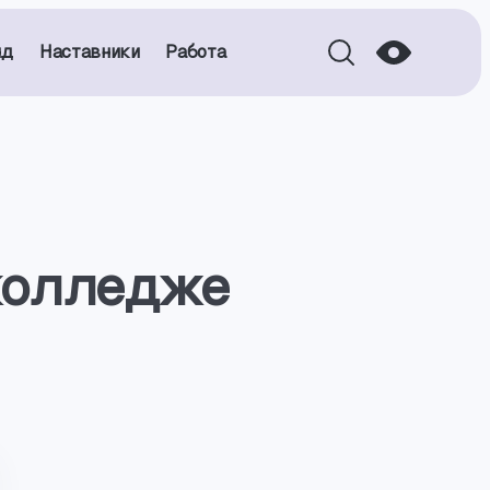
нд
Наставники
Работа
колледже