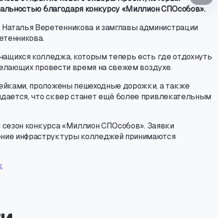
еальностью благодаря конкурсу «Миллион СПОсобов».
 Наталья Веретенникова и замглавы администрации
етенникова.
учащихся колледжа
,
которым теперь есть где отдохнуть
елающих провести время на свежем воздухе.
мейками
,
проложены пешеходные дорожки
,
а также
идается
,
что сквер станет ещё более привлекательным
 сезон конкурса «Миллион СПОсобов». Заявки
шение инфраструктуры колледжей принимаются
ж