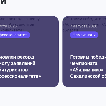
и
уста 2026
7 августа 2026
фессионалитет
Чемпионаты
ановлен рекорд
Готовим побед
ислу заявлений
чемпионата
битуриентов
«Абилимпикс»:
офессионалитета»
Сахалинской о