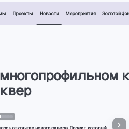
мы
Проекты
Новости
Мероприятия
Золотой фо
 многопрофильном 
сквер
лось открытие нового сквера. Проект
,
который