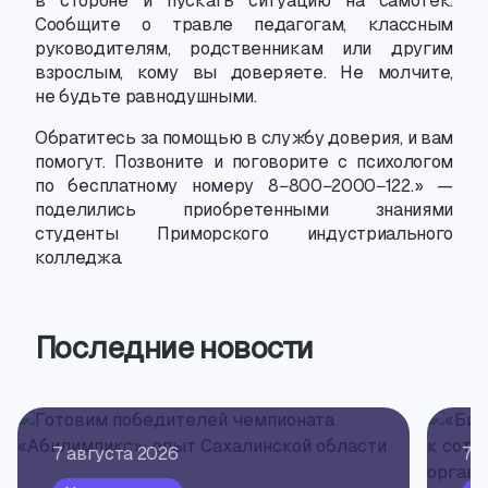
в стороне и пускать ситуацию на самотёк.
Сообщите о травле педагогам
,
классным
руководителям
,
родственникам или другим
взрослым
,
кому вы доверяете. Не молчите
,
не будьте равнодушными.
Обратитесь за помощью в службу доверия
,
и вам
помогут. Позвоните и поговорите с психологом
по бесплатному номеру 8−800−2000−122.» —
поделились приобретенными знаниями
студенты Приморского индустриального
колледжа.
Последние новости
7 августа 2026
7 