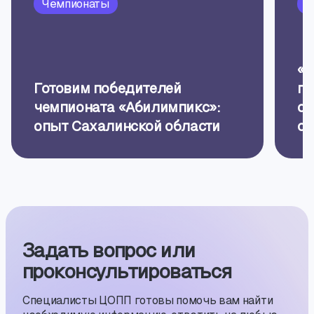
Чемпионаты
П
«Б
Готовим победителей
пр
чемпионата «Абилимпикс»:
об
опыт Сахалинской области
ор
Задать вопрос или
проконсуль­тиро­ваться
Специалисты ЦОПП готовы помочь вам найти