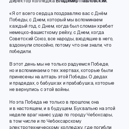
директор колледжа
Владимир Павловский.
«Я от всего сердца поздравляю вас с Днём
Победы
,
с Днем
,
который мы вспоминаем
каждый год
,
с Днем
,
когда был сломан хребет
немецко-фашисткому
рейху
,
с Днем
,
когда
Советский Союз
,
все народы
,
входящие в него
,
вздохнули спокойно
,
потому что они знали
,
что
победили.
В этот день мы не только радуемся Победе
,
но и вспоминаем о тех жертвах
,
которые были
принесены на алтарь этой Победы. О дедах
и прадедах
,
о бабушках и прабабушка
,
которые
не вернулись с этой войны.
Но эта Победа не только в прошлом
,
она
и в настоящем
,
и в будущем. Буквально на этой
неделе враг нанес удар по городу Чебоксары
,
в том числе и по Чебоксарскому
электротехническому колледжу
,
где погибли