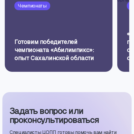
Чемпионаты
П
«Б
Готовим победителей
пр
чемпионата «Абилимпикс»:
об
опыт Сахалинской области
ор
Задать вопрос или
проконсуль­тиро­ваться
Специалисты ЦОПП готовы помочь вам найти