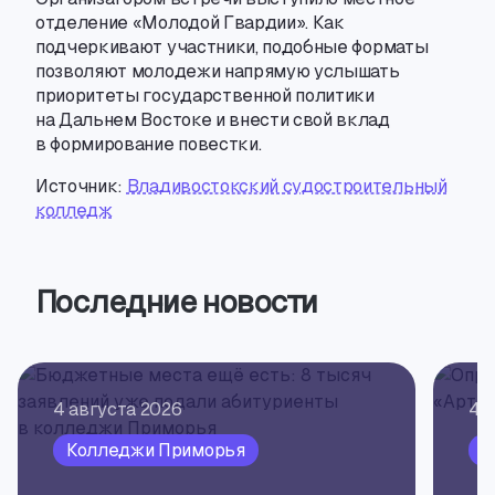
отделение «Молодой Гвардии». Как
подчеркивают участники
,
подобные форматы
позволяют молодежи напрямую услышать
приоритеты государственной политики
на Дальнем Востоке и внести свой вклад
в формирование повестки.
Источник:
Владивостокский судостроительный
колледж
Последние новости
4 августа 2026
4 
Колледжи Приморья
К