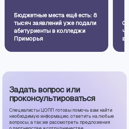
Бюджетные места ещё есть: 8
тысяч заявлений уже подали
Оп
абитуриенты в колледжи
че
Приморья
в 
Задать вопрос или
проконсуль­тиро­ваться
Специалисты ЦОПП готовы помочь вам найти
необходимую информацию, ответить на любые
вопросы, а также рассмотреть предложения
о партнерстве и сотрудничестве