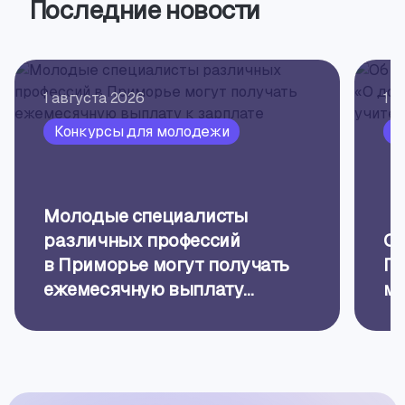
Последние новости
1 августа 2026
1 а
Конкурсы для молодежи
О
Молодые специалисты
различных профессий
Об
в Приморье могут получать
Пр
ежемесячную выплату
ме
к зарплате