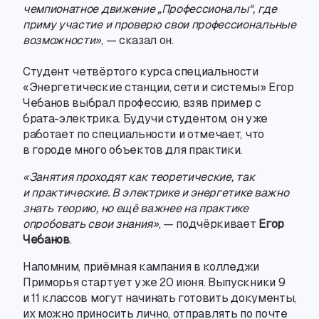
чемпионатное движение „Профессионалы“, где
приму участие и проверю свои профессиональные
возможности»
, — сказал он.
Студент четвёртого курса специальности
«Энергетические станции
,
сети и системы» Егор
Чебанов выбрал профессию
,
взяв пример
с
брата-электрика
. Будучи студентом
,
он уже
работает по специальности и отмечает
,
что
в городе много объектов для практики.
«Занятия проходят как теоретические
,
так
и практические. В электрике и энергетике важно
знать теорию
,
но ещё важнее на практике
опробовать свои знания»
, — подчёркивает
Егор
Чебанов
.
Напомним
,
приёмная кампания в колледжи
Приморья стартует уже 20 июня. Выпускники 9
и 11 классов могут начинать готовить документы
,
их можно приносить лично
,
отправлять по почте