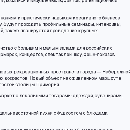
звукозаписи и визуальных эффектов
,
репетиционные
знаниям и практически навыкам креативного бизнеса
у
,
будут проходить профильные семинары
,
интенсивы
,
ий
,
также планируется проведение крупных
нство с большим и малым залами для российских
ярмарок
,
концертов
,
спектаклей, шоу
,
фешн-показов
ючевых рекреационных пространств города — Набережно
х возрастов. Новый объект на оживленном маршруте
 гостей столицы Приморья.
маркет с локальными товарами: одеждой, сувенирами
,
дальневосточной кухни с фудкортом с блюдами
,