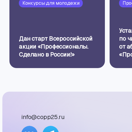
Конкурсы для молодежи
Про
Уст
Дан старт Всероссийской
по ч
акции «Профессионалы.
от а
Сделано в России!»
«Пр
info@copp25.ru