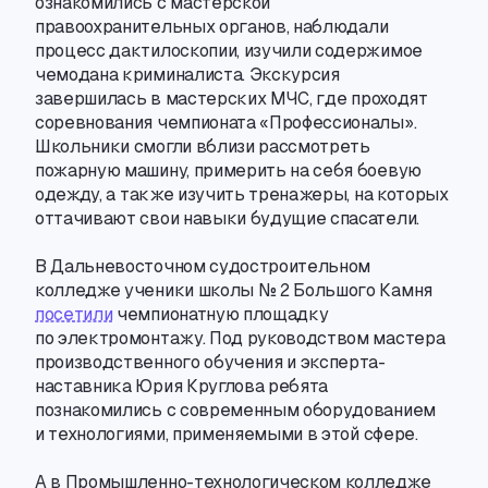
ознакомились с мастерской
правоохранительных органов
,
наблюдали
процесс дактилоскопии
,
изучили содержимое
чемодана криминалиста. Экскурсия
завершилась в мастерских МЧС
,
где проходят
соревнования чемпионата «Профессионалы».
Школьники смогли вблизи рассмотреть
пожарную машину
,
примерить на себя боевую
одежду
,
а также изучить тренажеры
,
на которых
оттачивают свои навыки будущие спасатели.
В Дальневосточном судостроительном
колледже ученики школы № 2 Большого Камня
посетили
чемпионатную площадку
по электромонтажу. Под руководством мастера
производственного обучения
и эксперта-
наставника
Юрия Круглова ребята
познакомились с современным оборудованием
и технологиями
,
применяемыми в этой сфере.
А в Промышленно-технологическом
колледже