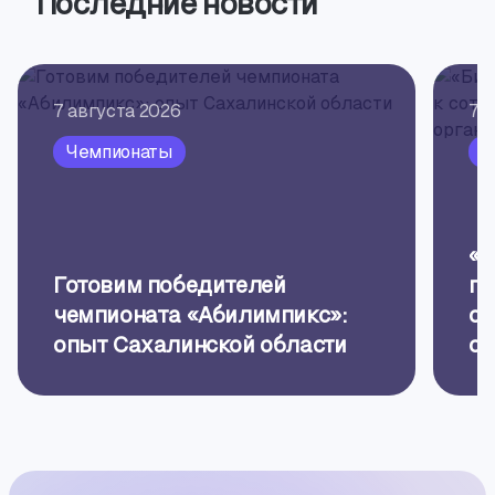
Последние новости
7 августа 2026
7 
Чемпионаты
П
«Б
Готовим победителей
пр
чемпионата «Абилимпикс»:
об
опыт Сахалинской области
ор