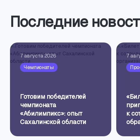
Последние новост
7 августа 2026
7 авг
Чемпионаты
Про
Готовим победителей
«Бил
чемпионата
при
«Абилимпикс»: опыт
к со
Сахалинской области
обр
орг