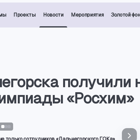
мы
Проекты
Новости
Мероприятия
Золотой фо
егорска получили 
лимпиады «Росхим»
не только сотрудников «Дальнегорского ГОКа»,