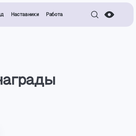
нд
Наставники
Работа
награды