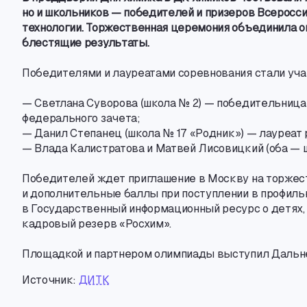
но и школьников — победителей и призеров Всеросс
технологии. Торжественная церемония объединила о
блестящие результаты.
Победителями и лауреатами соревнования стали уча
— Светлана Суворова
(
школа № 2) — победительница 
федерального зачета;
— Данил Степанец
(
школа № 17 «Родник») — лауреат 
— Влада Калистратова и Матвей Лисовицкий
(
оба — 
Победителей ждет приглашение в Москву на торжес
и дополнительные баллы при поступлении в профиль
в Государственный информационный ресурс о детях
,
кадровый резерв «Росхим».
Площадкой и партнером олимпиады выступил Даль
Источник:
ДИТК