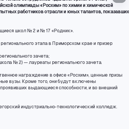
ийской олимпиады «Росхим» по химии и химической
пытных работников отрасли и юных талантов
,
показавших
щиеся школ № 2 и № 17 «Родник».
регионального этапа в Приморском крае и призер
регионального зачета;
школа № 2) — лауреаты регионального зачета.
твенное награждение в офисе «Росхим», ценные призы
ные вузы. Кроме того
,
они будут включены
проявивших выдающиеся способности
,
и во внешний
негорский
индустриально-технологический
колледж.