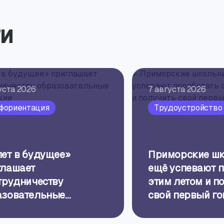
и
уста 2026
7 августа 2026
фориентация
Трудоустройство
ет в будущее»
Приморские ш
глашает
ещё успевают 
трудничеству
этим летом и п
азовательные
свой первый г
анизации