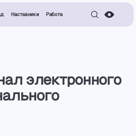
нд
Наставники
Работа
нал электронного
нального