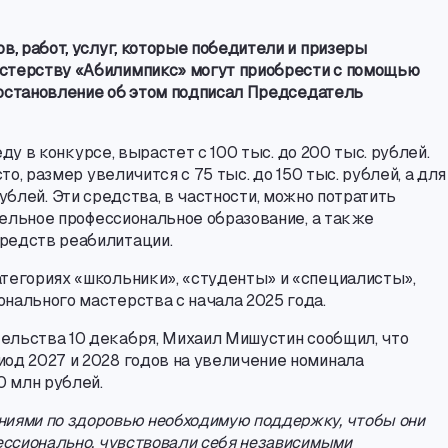
ов
,
работ
,
услуг
,
которые победители и призеры
астерству «Абилимпикс» могут приобрести с помощью
остановление об этом подписал Председатель
еду в конкурсе
,
вырастет с 100 тыс. до 200 тыс. рублей.
сто
,
размер увеличится с 75 тыс. до 150 тыс. рублей
,
а для
рублей. Эти средства
,
в частности
,
можно потратить
ельное профессиональное образование
,
а также
редств реабилитации.
тегориях «школьники», «студенты» и «специалисты»,
нального мастерства с начала 2025 года.
ельства 10 декабря
,
Михаил Мишустин сообщил
,
что
од 2027 и 2028 годов на увеличение номинала
 млн рублей.
ениями по здоровью необходимую поддержку
,
чтобы они
ессионально
,
чувствовали себя независимыми