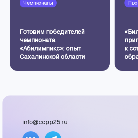
Чемпионаты
Про
Готовим победителей
«Бил
чемпионата
при
«Абилимпикс»: опыт
к со
Сахалинской области
обр
орг
info@copp25.ru