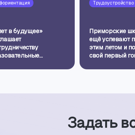
фориентация
Трудоустройство
ет в будущее»
Приморские ш
глашает
ещё успевают 
трудничеству
этим летом и п
азовательные
свой первый г
анизации
Задать в