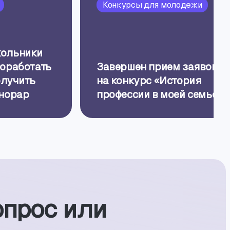
Конкурсы для молодежи
кольники
поработать
Завершен прием заявок
олучить
на конкурс «История
онорар
профессии в моей семье»
опрос или