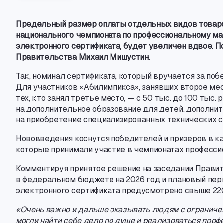
Предельный размер оплаты отдельных видов товар
национального чемпионата по профессиональному м
электронного сертификата
,
будет увеличен вдвое. П
Правительства Михаил Мишустин.
Так
,
номинал сертификата
,
который вручается за поб
Для участников «Абилимпикса», занявших второе ме
тех
,
кто занял третье место, — с 50 тыс. до 100 тыс. 
на дополнительное образование для детей
,
дополнит
на приобретение специализированных технических с
Нововведения коснутся победителей и призеров в ка
которые принимали участие в чемпионатах профессио
Комментируя принятое решение на заседании Правит
в федеральном бюджете на 2026 год и плановый пери
электронного сертификата предусмотрено свыше 220
«Очень важно и дальше оказывать людям с огранич
могли найти себе дело по душе и реализоваться проф