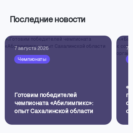
Последние новости
7 августа 2026
7 
Чемпионаты
П
«Б
Готовим победителей
пр
чемпионата «Абилимпикс»:
об
опыт Сахалинской области
ор