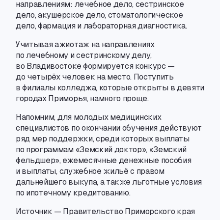
направлениям: лечебное дело
,
сестринское
дело
,
акушерское дело
,
стоматологическое
дело
,
фармация и лабораторная диагностика.
Учитывая ажиотаж на направлениях
по лечебному и сестринскому делу
,
во Владивостоке формируется конкурс —
до четырёх человек на место. Поступить
в филиалы колледжа
,
которые открыты в девяти
городах Приморья
,
намного проще.
Напомним
,
для молодых медицинских
специалистов по окончании обучения действуют
ряд мер поддержки
,
среди которых выплаты
по программам «Земский доктор», «Земский
фельдшер», ежемесячные денежные пособия
и выплаты
,
служебное жильё с правом
дальнейшего выкупа
,
а также льготные условия
по ипотечному кредитованию.
Источник — Правительство Приморского края