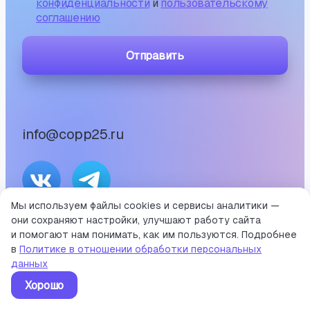
конфиденциальности
и
пользовательскому
соглашению
Отправить
info@copp25.ru
Мы используем файлы cookies и сервисы аналитики —
они сохраняют настройки, улучшают работу сайта
©
2026
и помогают нам понимать, как им пользуются. Подробнее
Портал среднего профессионального образования
в
Политике в отношении обработки персональных
Приморского края
данных
Хорошо