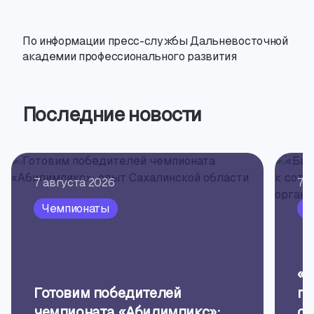
По информации
пресс-службы
Дальневосточной
академии профессионального развития
Последние новости
7 августа 2026
7 
Чемпионаты
П
«Б
Готовим победителей
пр
чемпионата «Абилимпикс»:
об