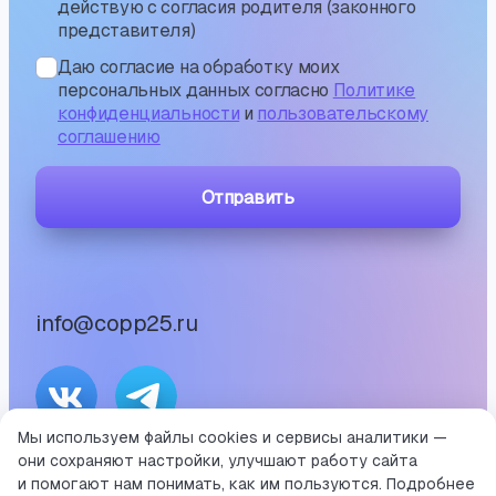
действую с согласия родителя (законного
представителя)
Даю согласие на обработку моих
персональных данных согласно
Политике
конфиденциальности
и
пользовательскому
соглашению
Отправить
info@copp25.ru
Мы используем файлы cookies и сервисы аналитики —
они сохраняют настройки, улучшают работу сайта
©
2026
и помогают нам понимать, как им пользуются. Подробнее