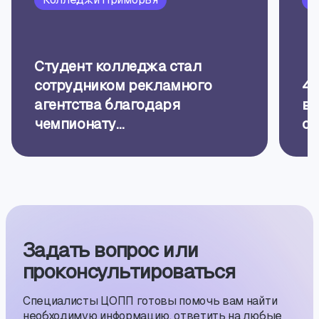
Студент колледжа стал
сотрудником рекламного
4 
агентства благодаря
вс
чемпионату
сп
«Профессионалы»
Задать вопрос или
проконсуль­тиро­ваться
Специалисты ЦОПП готовы помочь вам найти
необходимую информацию, ответить на любые