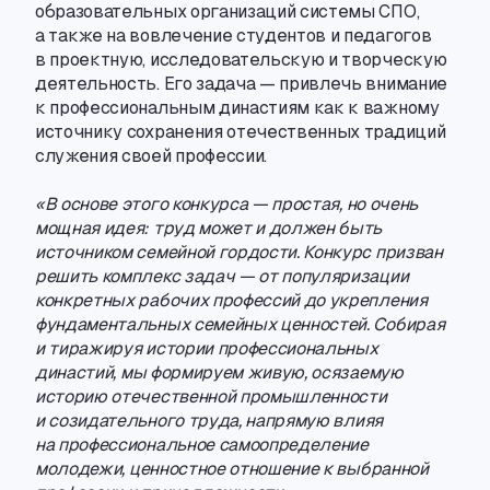
образовательных организаций системы СПО
,
а также на вовлечение студентов и педагогов
в проектную
,
исследовательскую и творческую
деятельность. Его задача — привлечь внимание
к профессиональным династиям как к важному
источнику сохранения отечественных традиций
служения своей профессии.
«В основе этого конкурса — простая
,
но очень
мощная идея: труд может и должен быть
источником семейной гордости. Конкурс призван
решить комплекс задач — от популяризации
конкретных рабочих профессий до укрепления
фундаментальных семейных ценностей. Собирая
и тиражируя истории профессиональных
династий
,
мы формируем живую
,
осязаемую
историю отечественной промышленности
и созидательного труда
,
напрямую влияя
на профессиональное самоопределение
молодежи
,
ценностное отношение к выбранной