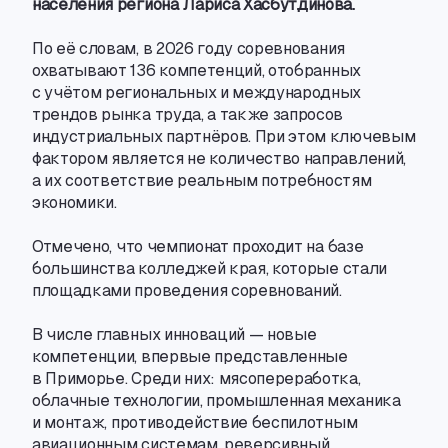
населения региона Лариса Хасбутдинова.
По её словам
,
в 2026 году соревнования
охватывают 136 компетенций
,
отобранных
с учётом региональных и международных
трендов рынка труда
,
а также запросов
индустриальных партнёров. При этом ключевым
фактором является не количество направлений
,
а их соответствие реальным потребностям
экономики.
Отмечено
,
что чемпионат проходит на базе
большинства колледжей края
,
которые стали
площадками проведения соревнований.
В числе главных инноваций — новые
компетенции
,
впервые представленные
в Приморье. Среди них: мясопереработка
,
облачные технологии
,
промышленная механика
и монтаж
,
противодействие беспилотным
авиационным системам
,
реверсивный