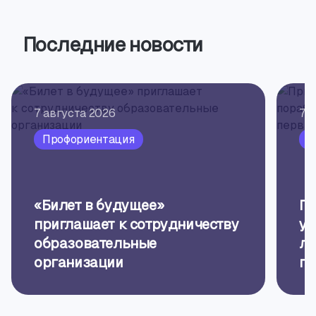
Последние новости
7 августа 2026
7 
Профориентация
Т
«Билет в будущее»
Пр
приглашает к сотрудничеству
ус
образовательные
ле
организации
пе