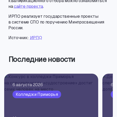
квалификационного отбора можно ознакомиться
на
сайте проекта
.
ИРПО реализует государственные проекты
в системе СПО по поручению Минпросвещения
России.
Источник:
ИРПО
Последние новости
6 августа 2026
6 
Колледжи Приморья
К