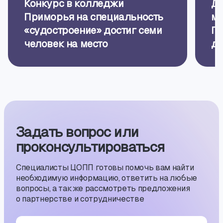
Конкурс в колледжи
До
Приморья на специальность
мо
«судостроение» достиг семи
Пр
человек на место
до
к 
Задать вопрос или
проконсуль­тиро­ваться
Специалисты ЦОПП готовы помочь вам найти
необходимую информацию, ответить на любые
вопросы, а также рассмотреть предложения
о партнерстве и сотрудничестве