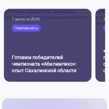
7 августа 2026
7 
Чемпионаты
П
«Б
Готовим победителей
пр
чемпионата «Абилимпикс»:
об
опыт Сахалинской области
ор