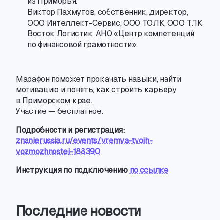
из Приморья.
Виктор Пахмутов
,
собственник
,
директор
,
ООО Интеллект-Сервис
, ООО ТОЛК
,
ООО ТЛК
Восток Логистик
,
АНО «Центр компетенций
по финансовой грамотности».
Марафон поможет прокачать навыки
,
найти
мотивацию и понять
,
как строить карьеру
в Приморском крае.
Участие — бесплатное.
Подробности и регистрация:
znanierussia.ru/events/vremya-tvoih-
vozmozhnostej-188390
Инструкция по подключению
по ссылке
Последние новости