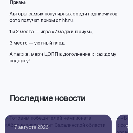
Призы:
Авторы самых популярных среди подписчиков
фото получат призы от hh.ru:
1 и 2 места — игра «Имаджинариум»,
3 место — уютный плед.
А также: мерч ЦОПП в дополнение к каждому
подарку!
Последние новости
7 августа 2026
7 