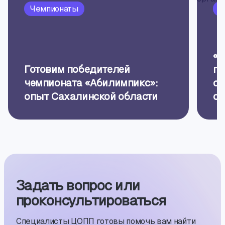
Чемпионаты
П
«Б
Готовим победителей
пр
чемпионата «Абилимпикс»:
об
опыт Сахалинской области
ор
Задать вопрос или
проконсуль­тиро­ваться
Специалисты ЦОПП готовы помочь вам найти