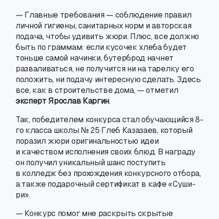
— Главные требования — соблюдение правил
личной гигиены
,
санитарных норм и авторская
подача
,
чтобы удивить жюри. Плюс
,
все должно
быть по граммам: если кусочек хлеба будет
тоньше самой начинки
,
бутерброд начнет
разваливаться
,
не получится ни на тарелку его
положить
,
ни подачу интересную сделать. Здесь
все
,
как в строительстве дома, — отметил
эксперт Ярослав Каргин
.
Так
,
победителем конкурса стал обучающийся 8-
го класса школы № 25 Глеб Казазаев
,
который
поразил жюри оригинальностью идеи
и качеством исполнения своих блюд. В награду
он получил уникальный шанс поступить
в колледж без прохождения конкурсного отбора
,
а также подарочный сертификат в кафе «Суши-
ри».
— Конкурс помог мне раскрыть скрытые