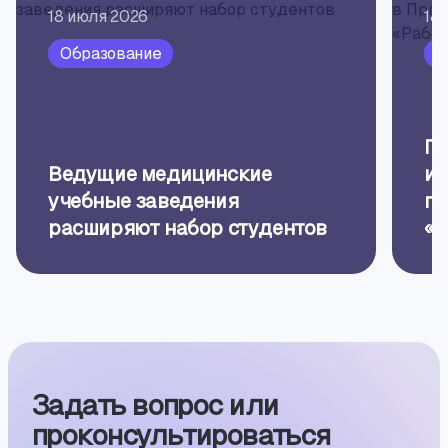
18 июля 2026
18
Образование
Т
По
Ведущие медицинские
и 
учебные заведения
по
расширяют набор студентов
«Р
Задать вопрос или
проконсуль­тиро­ваться