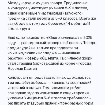
Международному дню повара. Традиционно
в конкурсе участвуют ученики 8−9 классов
,
однако впервые участниками «вкусного»
поединка стали ребята из 5−6 классов. Всего же
за победу в этом году боролись 14 ребят из 11
школ округа.
Ещё одно новшество «Юного кулинара» в 2025
году — расширенный экспертный состав. Теперь
среди судей не только преподаватели
,
но и выпускники колледжа — нынешние
работники сферы общепита. Так
,
членом жюри
стал старший бариста одной из кофеен города
Ярослав Каргин.
Конкурсанты представляли на суд экспертов
три вида бутерброда — канапе
,
классический
и горячий сэндвич. Тем временем ребят
помладше ждало испытание с кондитерским
уклоном. Учащимся 5−6 классов требовалось
расписать глазурью пряники трех разных форм.