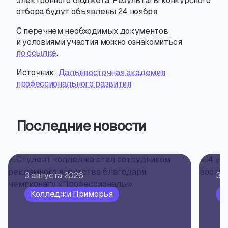
электронного бюджета. Результаты конкурсного
отбора будут объявлены 24 ноября.
С перечнем необходимых документов
и условиями участия можно ознакомиться
по ссылке
.
Источник:
Дальнвосточная академия
профессионального развития
Последние новости
3 августа 2026
3 
Колледжи Приморья
О