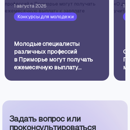
1 августа 2026
1 а
Конкурсы для молодежи
О
Молодые специалисты
различных профессий
Об
в Приморье могут получать
Пр
ежемесячную выплату
ме
к зарплате
Задать вопрос или
проконсуль­тиро­ваться