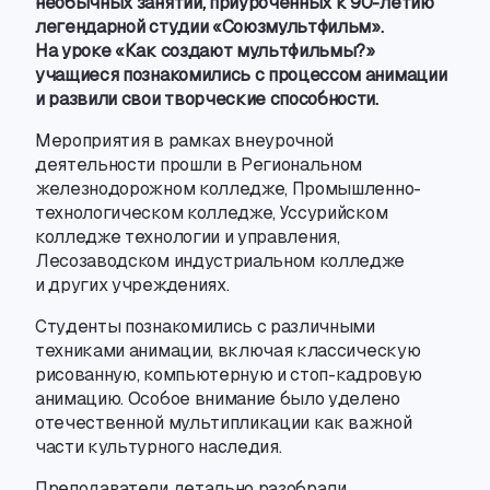
необычных занятий
,
приуроченных к 90-летию
легендарной студии «Союзмультфильм».
На уроке «Как создают мультфильмы?»
учащиеся познакомились с процессом анимации
и развили свои творческие способности.
Мероприятия в рамках внеурочной
деятельности прошли в Региональном
железнодорожном колледже
,
Промышленно-
технологическом
колледже
,
Уссурийском
колледже технологии и управления
,
Лесозаводском индустриальном колледже
и других учреждениях.
Студенты познакомились с различными
техниками анимации
,
включая классическую
рисованную
,
компьютерную
и стоп-кадровую
анимацию. Особое внимание было уделено
отечественной мультипликации как важной
части культурного наследия.
Преподаватели детально разобрали