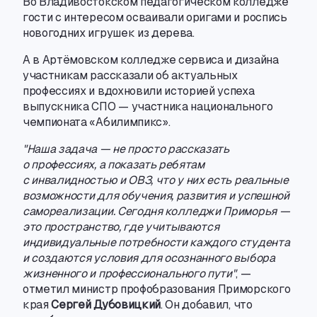
Во Владивостокском педагогическом колледже
гости с интересом осваивали оригами и роспись
новогодних игрушек из дерева.
А в Артёмовском колледже сервиса и дизайна
участникам рассказали об актуальных
профессиях и вдохновили историей успеха
выпускника СПО — участника национального
чемпионата «Абилимпикс».
"Наша задача — не просто рассказать
о профессиях
,
а показать ребятам
с инвалидностью и ОВЗ
,
что у них есть реальные
возможности для обучения
,
развития и успешной
самореализации. Сегодня колледжи Приморья —
это пространство
,
где учитываются
индивидуальные потребности каждого студента
и создаются условия для осознанного выбора
жизненного и профессионального пути"
, —
отметил министр профобразования Приморского
края
Сергей Дубовицкий
. Он добавил
,
что