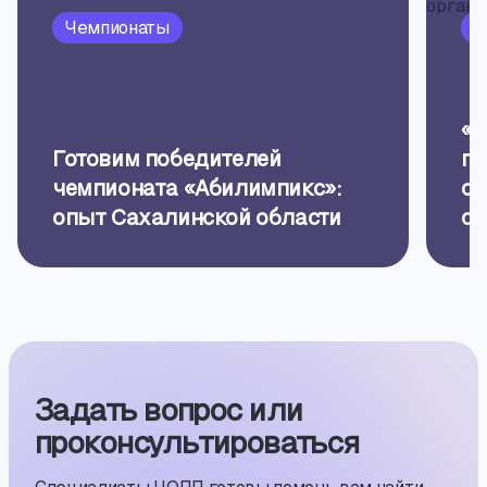
Чемпионаты
П
«Б
Готовим победителей
пр
чемпионата «Абилимпикс»:
об
опыт Сахалинской области
ор
Задать вопрос или
проконсуль­тиро­ваться