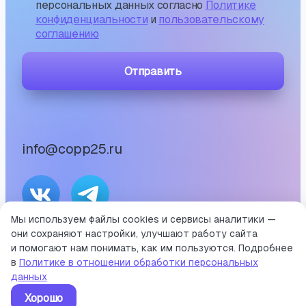
персональных данных согласно
Политике
конфиденциальности
и
пользовательскому
соглашению
Отправить
info@copp25.ru
Мы используем файлы cookies и сервисы аналитики —
они сохраняют настройки, улучшают работу сайта
©
2026
и помогают нам понимать, как им пользуются. Подробнее
Портал среднего профессионального образования
в
Политике в отношении обработки персональных
Приморского края
данных
Хорошо