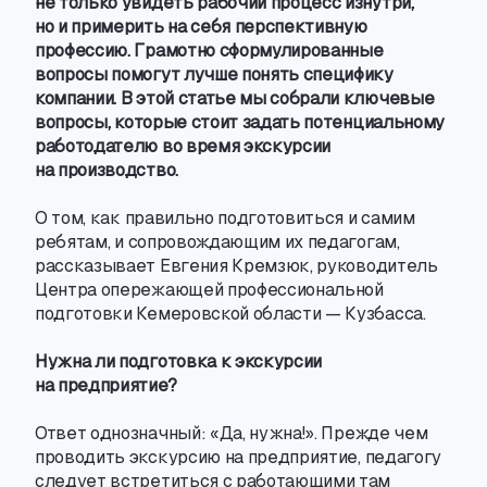
не только увидеть рабочий процесс изнутри
,
но и примерить на себя перспективную
профессию. Грамотно сформулированные
вопросы помогут лучше понять специфику
компании. В этой статье мы собрали ключевые
вопросы
,
которые стоит задать потенциальному
работодателю во время экскурсии
на производство.
О том
,
как правильно подготовиться и самим
ребятам
,
и сопровождающим их педагогам
,
рассказывает Евгения Кремзюк
,
руководитель
Центра опережающей профессиональной
подготовки Кемеровской области — Кузбасса.
Нужна ли подготовка к экскурсии
на предприятие?
Ответ однозначный: «Да
,
нужна!». Прежде чем
проводить экскурсию на предприятие
,
педагогу
следует встретиться с работающими там