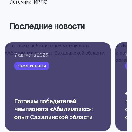
Источник: ИРПО
Последние новости
7 августа 2026
7 
Чемпионаты
П
«Б
Готовим победителей
пр
чемпионата «Абилимпикс»:
об
опыт Сахалинской области
ор