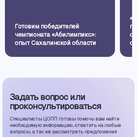
«Б
Готовим победителей
пр
чемпионата «Абилимпикс»:
об
опыт Сахалинской области
ор
Задать вопрос или
проконсуль­тиро­ваться
Специалисты ЦОПП готовы помочь вам найти
необходимую информацию, ответить на любые
вопросы, а также рассмотреть предложения