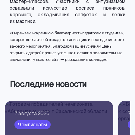
мастер-классов
. Участники с энтузиазмом
осваивали искусство росписи пряников
,
карвинга
,
складывания салфеток и лепки
из мастики.
«Выражаем искреннюю благодарность педагогам и студентам
,
которые внесли свой вклад в организацию и проведение этого
важного мероприятия! Благодаря вашим усилиям День
открытых дверей прошел успешно и оставил положительные
впечатления у всех гостей», — рассказали в колледже
Последние новости
7 августа 2026
7 
Чемпионаты
П