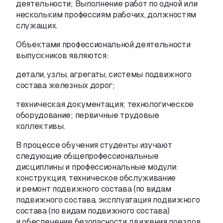
деятельности; Выполнение работ по одной или
нескольким профессиям рабочих
,
должностям
служащих.
Объектами профессиональной деятельности
выпускников являются:
детали
,
узлы
,
агрегаты
,
системы подвижного
состава железных дорог;
техническая документация; технологическое
оборудование; первичные трудовые
коллективы.
В процессе обучения студенты изучают
следующие общепрофессиональные
дисциплины и профессиональные модули:
конструкция
,
техническое обслуживание
и ремонт подвижного состава
(
по видам
подвижного состава
,
эксплуатация подвижного
состава
(
по видам подвижного состава)
и обеспечение безопасности движения поездов
,