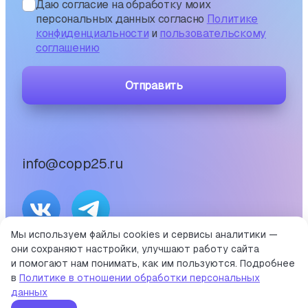
Даю согласие на обработку моих
персональных данных согласно
Политике
конфиденциальности
и
пользовательскому
соглашению
Отправить
info@copp25.ru
Мы используем файлы cookies и сервисы аналитики —
они сохраняют настройки, улучшают работу сайта
©
2026
и помогают нам понимать, как им пользуются. Подробнее
Портал среднего профессионального образования
в
Политике в отношении обработки персональных
Приморского края
данных