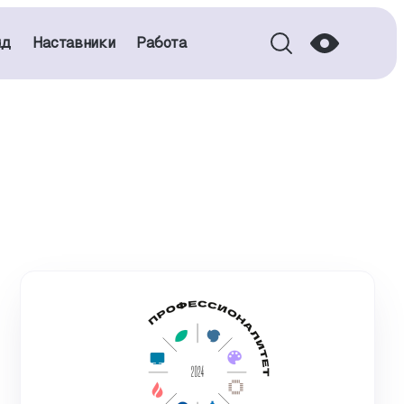
нд
Наставники
Работа