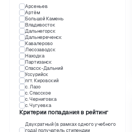
Арсеньев
Артём
Большой Камень
Владивосток
Дальнегорск
Дальнереченск
Кавалерово
Лесозаводск
Находка
Партизанск
Спасск-Дальний
Уссурийск
пгт. Кировский
с. Лазо
с. Спасское
с. Черниговка
с. Чугуевка
Критерии попадания в рейтинг
Двукратный (в рамках одного учебного
года) получатель стипендии